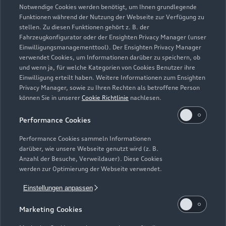
Geschlossen
,
öffnet am
Montag 06:30
Notwendige Cookies werden benötigt, um Ihnen grundlegende
Funktionen während der Nutzung der Webseite zur Verfügung zu
stellen. Zu diesen Funktionen gehört z. B. der
Fahrzeugkonfigurator oder der Ensighten Privacy Manager (unser
Einwilligungsmanagementtool). Der Ensighten Privacy Manager
Zurück nach oben
verwendet Cookies, um Informationen darüber zu speichern, ob
und wenn ja, für welche Kategorien von Cookies Benutzer ihre
Einwilligung erteilt haben. Weitere Informationen zum Ensighten
Modelle
Privacy Manager, sowie zu Ihren Rechten als betroffene Person
können Sie in unserer
Cookie Richtlinie
nachlesen.
Kaufen & leasen
Alle Modelle
Performance Cookies
Modelle vergleichen
Service & Zubehör
Performance Cookies sammeln Informationen
Neuwagensuche
darüber, wie unsere Webseite genutzt wird (z. B.
Elektromodelle
Anzahl der Besuche, Verweildauer). Diese Cookies
Gebrauchtwagensuche
Support
werden zur Optimierung der Webseite verwendet.
Saisonale Angebote
Plug-in-Hybride
Gebrauchtwagen
Einstellungen anpassen
Audi Services
Über Audi
Kundenservice
Finanzierung
Marketing Cookies
Garantie
Händlersuche
Aktionen & Angebote