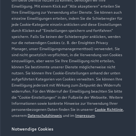
Um diese Dienste nutzen zu können, benötigen wir Ihre
04720 Döbeln
Einwilligung. Mit einem Klick auf "Alle akzeptieren" erteilen Sie
Ihre Einwilligung zur Verwendung aller Dienste. Sie können auch
03431 71800
einzelne Einwilligungen erteilen, indem Sie die Schieberegler für
jede Cookie-Kategorie einzeln anklicken und diese Einstellungen
durch Klicken auf "Einstellungen speichern und fortfahren"
info@autohaus-doebeln.de
speichern. Falls Sie keinen der Schieberegler anklicken, werden
nur die notwendigen Cookies (z. B. der Ensighten Privacy
Kontaktdaten herunterladen
Manager, unser Einwilligungsmanagementtool) verwendet. Sie
sind nicht gesetzlich verpflichtet, in die Verwendung von Cookies
einzuwilligen, aber wenn Sie Ihre Einwilligung nicht erteilen,
können Sie bestimmte unserer Dienste möglicherweise nicht
nutzen. Sie können Ihre Cookie-Einstellungen anhand der unten
Öffnungszeiten
aufgeführten Kategorien von Cookies verwalten. Sie können Ihre
Einwilligung jederzeit mit Wirkung zum Zeitpunkt des Widerrufs
widerrufen. Für den Widerruf der Einwilligung beachten Sie bitte
die "Cookie-Einstellungen" in der Fußzeile der Webseite. Weitere
Öffnungszeiten Service
Informationen sowie konkrete Hinweise zur Verwendung Ihrer
Geschlossen
,
öffnet am
Montag 06:30
personenbezogenen Daten finden Sie in unserer
Cookie Richtlinie
,
unserem
Datenschutzhinweis
und im
Impressum
.
Öffnungszeiten Teile- und
Notwendige Cookies
Zubehörverkauf