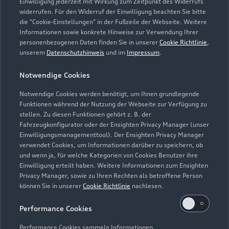
Einwilligung jederzeit mit Wirkung zum Zeitpunkt des Widerrufs
widerrufen. Für den Widerruf der Einwilligung beachten Sie bitte
die "Cookie-Einstellungen" in der Fußzeile der Webseite. Weitere
Informationen sowie konkrete Hinweise zur Verwendung Ihrer
personenbezogenen Daten finden Sie in unserer
Cookie Richtlinie
,
unserem
Datenschutzhinweis
und im
Impressum
.
Notwendige Cookies
Notwendige Cookies werden benötigt, um Ihnen grundlegende
Zur Inspektion
Funktionen während der Nutzung der Webseite zur Verfügung zu
stellen. Zu diesen Funktionen gehört z. B. der
Fahrzeugkonfigurator oder der Ensighten Privacy Manager (unser
Einwilligungsmanagementtool). Der Ensighten Privacy Manager
Zurück nach oben
verwendet Cookies, um Informationen darüber zu speichern, ob
und wenn ja, für welche Kategorien von Cookies Benutzer ihre
Einwilligung erteilt haben. Weitere Informationen zum Ensighten
Modelle
Privacy Manager, sowie zu Ihren Rechten als betroffene Person
können Sie in unserer
Cookie Richtlinie
nachlesen.
Kaufen & leasen
Alle Modelle
Performance Cookies
Modelle vergleichen
Service & Zubehör
Performance Cookies sammeln Informationen