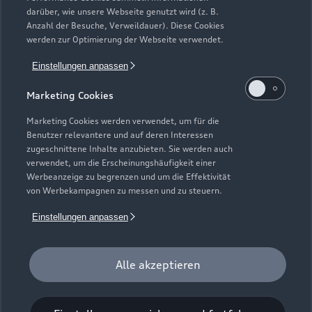
Neuwagensuche
darüber, wie unsere Webseite genutzt wird (z. B.
Elektromodelle
Anzahl der Besuche, Verweildauer). Diese Cookies
Gebrauchtwagensuche
Support
werden zur Optimierung der Webseite verwendet.
Saisonale Angebote
Plug-in-Hybride
Gebrauchtwagen
Einstellungen anpassen
Audi Services
Über Audi
Kundenservice
Finanzierung
Marketing Cookies
Garantie
Händlersuche
Aktionen & Angebote
Unternehmen
Marketing Cookies werden verwendet, um für die
Audi digital services
Benutzer relevantere und auf deren Interessen
Audi Code
Geschäftskunden
Karriere
zugeschnittene Inhalte anzubieten. Sie werden auch
myAudi
verwendet, um die Erscheinungshäufigkeit einer
Häufige Fragen (FAQ)
Investor Relations
Werbeanzeige zu begrenzen und um die Effektivität
© 2026 AUDI AG. Alle Rechte vorbehalten
von Werbekampagnen zu messen und zu steuern.
Audi Online Beratung
Presse & Media Center
Impressum
Rechtliches
Hinweisgebersystem
Einstellungen anpassen
Online-Terminvereinbarung
Datenschutz
Datenschutzinformation
Cookie-Einstellungen
Servicekontakt
Cookie-Richtlinie
Barrierefreiheit
Audi erleben
Alle akzeptieren
Digital Services Act
EU Data Act
Bordbuch & Bedienungsanleitungen
Newsletter
Verträge kündigen